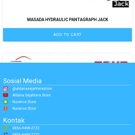
MASADA HYDRAULIC PANTAGRAPH JACK
ADD TO CART
Sosial Media
@aldanasejahterastore
Aldana Sejahtera Store
Nurance Store
Nurance Store
Kontak
0856-9498-2722
0856-9498-2722