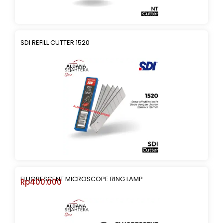
SDI REFILL CUTTER 1520
FLUORESCENT MICROSCOPE RING LAMP
Rp
400.000