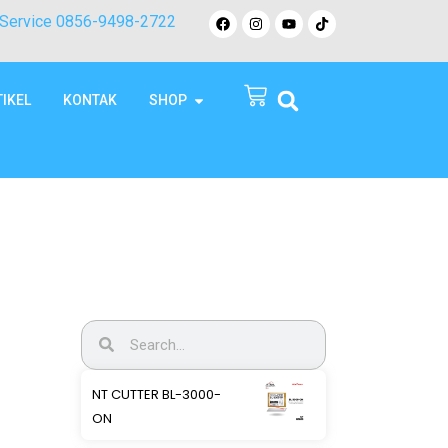
Service 0856-9498-2722
TIKEL
KONTAK
SHOP
NT CUTTER BL-3000-
ON