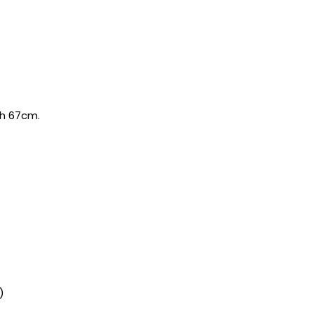
ih 67cm.
)