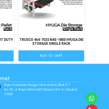
HT DUTY
TRUSCO 464-7025 N4S-1800 HYUGA DIE
STORAGE SINGLE RACK
ADD TO CART
amat
Ruko Kawasan Niaga Citra Grand, Blok R.7
No.30, Jl. Raya Alternatif Cibubur Km 4, Cibubur
17435