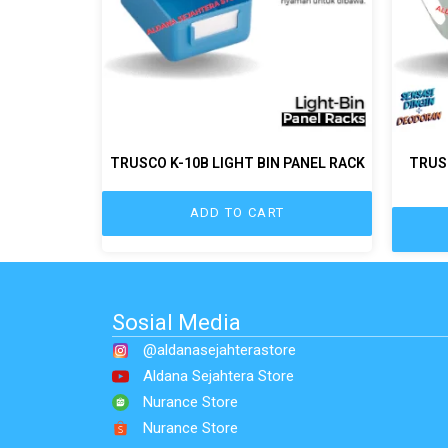
TRUSCO K-10B LIGHT BIN PANEL RACK
TRUS
ADD TO CART
Sosial Media
@aldanasejahterastore
Aldana Sejahtera Store
Nurance Store
Nurance Store