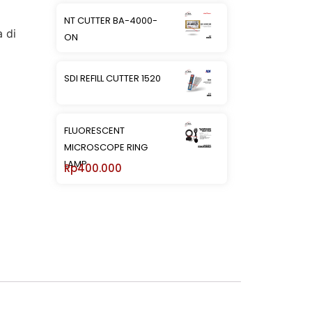
NT CUTTER BA-4000-
 di
ON
SDI REFILL CUTTER 1520
FLUORESCENT
MICROSCOPE RING
LAMP
Rp
400.000