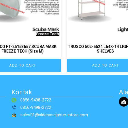
CO FT-25153657 SCUBA MASK
TRUSCO 502-5524 L64X-14 LIG
FREEZE TECH (Size M)
SHELVES
ADD TO CART
ADD TO CART
Kontak
Al
0856-9498-2722
0856-9498-2722
sales01@aldanasejahterastore.com